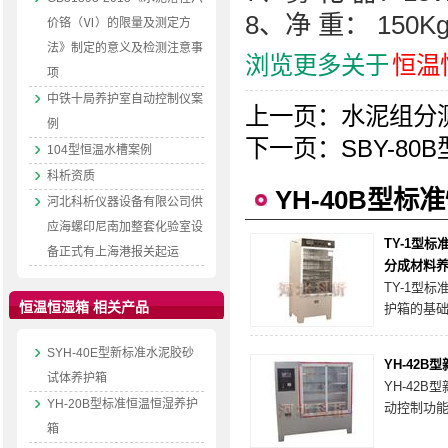
8、净 重： 150K
价铬（Ⅵ）的限量及测定方
法》制定的意义及检测注意事
浏览更多关于
恒温
项
中铁十局养护室自动控制仪案
上一页：
水泥组分
例
下一页：
SBY-8
104型恒温水槽案例
科析资质
YH-40B型
河北科析仪器设备有限公司供
应海螺印尼南加整套化验室设
TY-1型
备正式有上海港报关起运
分成材料
TY-1型
恒温恒湿箱 相关产品
护箱的基
新式养护
验室，是
SYH-40E型新标准水泥胶砂
YH-42
装置。
试体养护箱
YH-42
YH-20B型标准恒温恒湿养护
动控制功
度，新工
箱