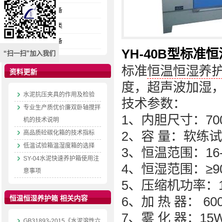
砂浆检测设备
压力试验机类
配套仪器设备
YH-40B型标
“扫一扫”加入我们
标准
恒温恒湿养
资料更新
度，超声波加湿
水泥抗压夹具的作用及检验
技术参数：
专业生产质优价廉双卧轴搅拌
1、内胆尺寸：700
机的技术说明
2、容 量：软练试模 
高品质砼碳化箱的技术指标
低温试验箱温湿度箱的选择
3、恒温范围：16
SY-04水泥快速养护箱使用注
4、恒湿范围：≥9
意事项
5、压缩机功率：1
恒温恒湿养护箱 相关内容
6、加 热 器： 60
7、雾 化 器：15
GB31893-2015《水泥溶性六