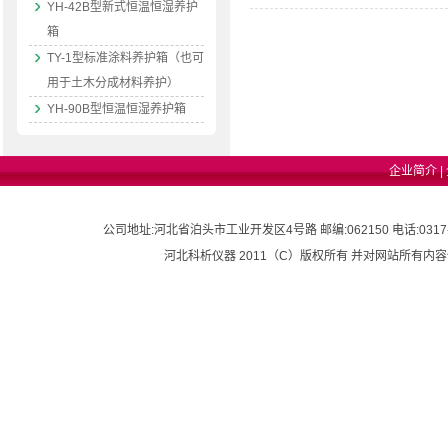
件，内胆
YH-42B型新式恒温恒湿养护
循环风、
箱
TY-1型标准涂料养护箱（也可
用于土木分成材料养护）
YH-90B型恒温恒湿养护箱
企业简介
|
公司地址:河北省泊头市工业开发区4号路 邮编:062150 电话:0317-8282018 
河北科析仪器 2011（C）版权所有 并对网站所有内