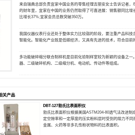
来自瑞典总部负责宜家中国业务的零售经理吉丽安女士告诉记者，
的财年里，宜家在中国的业务仍然取得了可喜进展：销售额同比增长1
比增长37%;宜家会员总数突破350万。
我国仪器仪表行业还处于整体实力比较弱的阶段，要注重产品科技
智能化。智能化产业既是低碳经济，又具有先进的技术，符合目前
多功能破碎缩分联合制样机是目前化验制样室较为新颖的设备之一
器、二级破碎机构、二级缩分机、电动机、传动件等组成。
相关产品
DBT-127勃氏比表面积仪
勃氏比表面积仪根据美国ASTM204-80透气法改
定空隙率和一定厚度的压实粉料层时受到的阻力不同
金属、火药等非多孔性粉状物料的比表面积。