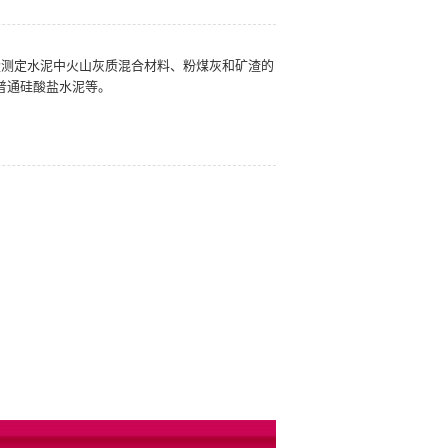
准可定量测定水泥中火山灰质混合材料、粉煤灰和矿渣的
普通硅酸盐水泥等。