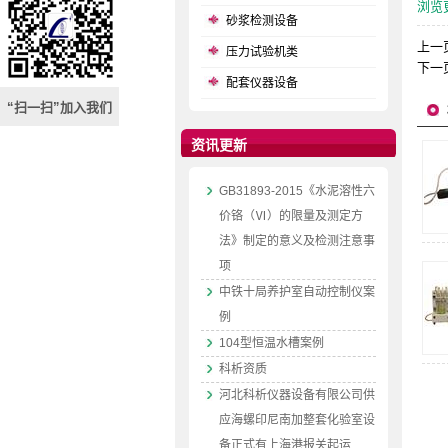
浏览
砂浆检测设备
上一
压力试验机类
下一
配套仪器设备
“扫一扫”加入我们
资讯更新
GB31893-2015《水泥溶性六
价铬（Ⅵ）的限量及测定方
法》制定的意义及检测注意事
项
中铁十局养护室自动控制仪案
例
104型恒温水槽案例
科析资质
河北科析仪器设备有限公司供
应海螺印尼南加整套化验室设
备正式有上海港报关起运