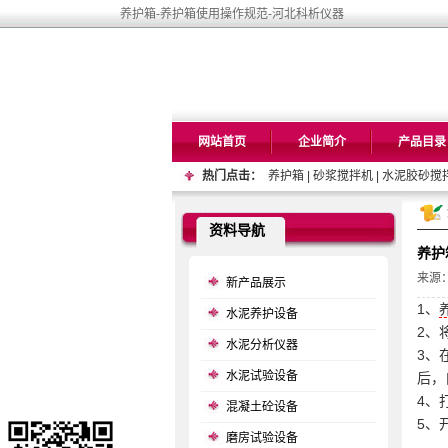
养护箱-养护箱使用操作规范-河北科析仪器
网站首页
企业简介
产品目录
热门点击：
养护箱
|
砂浆搅拌机
|
水泥胶砂搅
资料导航
养护
来源
新产品展示
1、
水泥养护设备
2、
水泥分析仪器
3、
水泥试验设备
后，
4、
混凝土砼设备
5、
磨房试验设备