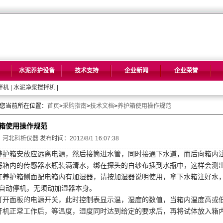
水泥养护设备
技术支持
企业新闻
企业荣誉
拌机
|
水泥净浆搅拌机
|
您当前所在位置：
首页
>
采购指南
>
技术文档
>
养护箱使用操作规范
箱使用操作规范
：
河北科析仪器
发布时间：2012/8/1 16:07:38
养护箱
安放应远离电源，然后接筒进水管，同时接通下水道，而后向箱内
将箱内的传感器水瓶装满清水，绑在探头的白纱布插到水瓶中，这样会测
在
养护箱
侧面配电箱内有加湿器，请按加湿器说明使用，拿下水箱注好水
自动停机，无须动加湿器本身。
打开面板的电源开关，此时控制表显示温，湿度的数值，当箱内温度高或
开机正常工作后，等温度，湿度同时达到给定的要求后，再将试体放入箱