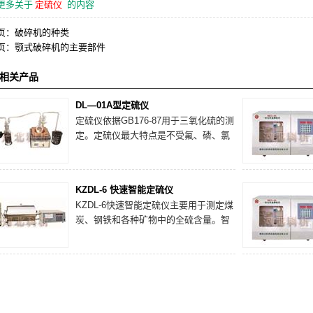
更多关于
定硫仪
的内容
页：
破碎机的种类
页：
颚式破碎机的主要部件
相关产品
DL—01A型定硫仪
定硫仪依据GB176-87用于三氧化硫的测
定。定硫仪最大特点是不受氟、磷、氯
等阴离子的干扰，用定硫仪以碘量法进
行测定，可得准确的三氧化硫的分析结
果
KZDL-6 快速智能定硫仪
KZDL-6快速智能定硫仪主要用于测定煤
炭、钢铁和各种矿物中的全硫含量。智
能定硫仪是煤炭、电力、化工、建材、
冶金、地质勘探、商检、环保检测等部
门实验室的优选必备仪器