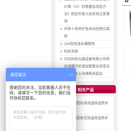
价铬（Ⅵ）的限量及测定方
法》制定的意义及检测注意事
项
中铁十局养护室自动控制仪案
例
104型恒温水槽案例
科析资质
河北科析仪器设备有限公司供
应海螺印尼南加整套化验室设
备正式有上海港报关起运
请您留言
感谢您的关注，当前客服人员不在
恒温恒湿箱 相关产品
线，请填写一下您的信息，我们会
尽快和您联系。
YH-20B型标准恒温恒湿养护
箱
YH-42B型新式恒温恒湿养护
箱