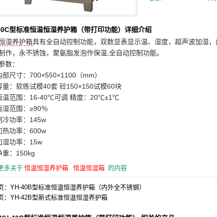
-40C型标准恒温恒湿养护箱（带打印功能）详细介绍
恒湿养护箱
具有全自动控制功能，双数显表显示温、湿度，超声波加湿，
制作，永不锈蚀，聚氨脂发泡作保温,全自动控制功能。
参数：
内部尺寸：700×550×1100（mm）
容量：软练试模40套 砼150×150试模60块
恒温范围：16-40℃可调 精度：20℃±1℃
恒湿范围：≥90％
制冷功率：145w
加热功率：600w
加湿功率：15w
重：150kg
更多关于
恒温恒湿养护箱
恒温恒湿箱
的内容
页：
YH-40B型标准恒温恒湿养护箱（内外全不锈钢）
页：
YH-42B型新式标准恒温恒湿养护箱