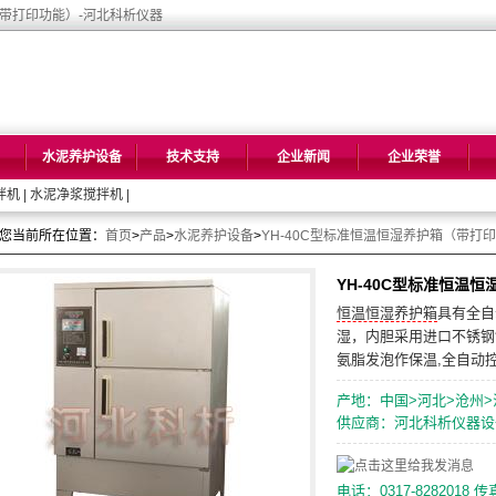
（带打印功能）-河北科析仪器
水泥养护设备
技术支持
企业新闻
企业荣誉
拌机
|
水泥净浆搅拌机
|
您当前所在位置：
首页
>
产品
>
水泥养护设备
>
YH-40C型标准恒温恒湿养护箱（带打
YH-40C型标准恒温
恒温恒湿养护箱
具有全自
湿，内胆采用进口不锈钢
氨脂发泡作保温,全自动
产地：中国>河北>沧州>
供应商：河北科析仪器设
电话：0317-8282018 传真