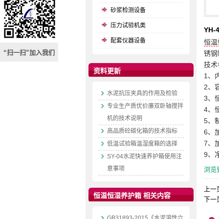
砂浆检测设备
压力试验机类
YH
配套仪器设备
恒温
“扫一扫”加入我们
锈钢
技术
资料更新
1、
2、
水泥抗压夹具的作用及检验
3、
专业生产质优价廉双卧轴搅拌
4、
机的技术说明
5、
高品质砼碳化箱的技术指标
6、
7、
低温试验箱温湿度箱的选择
9、净
SY-04水泥快速养护箱使用注
意事项
浏览
上一
恒温恒湿养护箱 相关内容
下一
GB31893-2015《水泥溶性六