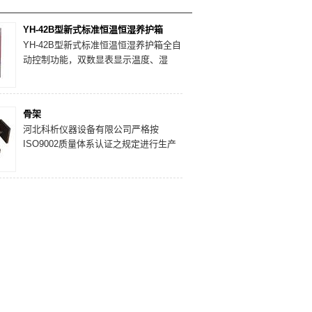
YH-42B型新式标准恒温恒湿养护箱
YH-42B型新式标准恒温恒湿养护箱全自
动控制功能，双数显表显示温度、湿
度，新工艺外观，玻璃拉门，可直观试
件，内胆全不锈钢制作，另外还具备内
循环风、防滴水、超声波加湿等功能。
骨架
河北科析仪器设备有限公司严格按
ISO9002质量体系认证之规定进行生产
运作，合理按排，提高效率，保证合格
率100%。我们的售后承诺是“诚信为
本，追求永恒”，及时为用户排忧解难，
同时把用户的信息及时的反馈到厂部。