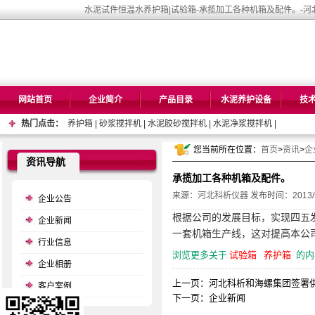
水泥试件恒温水养护箱|试验箱-承揽加工各种机箱及配件。-河
网站首页
企业简介
产品目录
水泥养护设备
技
热门点击：
养护箱
|
砂浆搅拌机
|
水泥胶砂搅拌机
|
水泥净浆搅拌机
|
您当前所在位置：
首页
>
资讯
>
企
资讯导航
承揽加工各种机箱及配件。
来源：
河北科析仪器
发布时间：2013/5/
企业公告
根据公司的发展目标，实现四五
企业新闻
一套机箱生产线，这对提高本公
行业信息
浏览更多关于
试验箱
养护箱
的内
企业相册
上一页：
河北科析和海螺集团签署
客户案例
下一页：
企业新闻